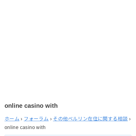
online casino with
ホーム
›
フォーラム
›
その他ベルリン在住に関する相談
›
online casino with