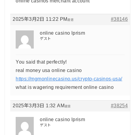
online casinos merchant account
2025年3月2日 11:22 PM
#38146
返信
online casino lprism
ゲスト
You said that perfectly!
real money usa online casino
https://mgmonlinecasino.us/crypto-casinos-usa/
what is wagering requirement online casino
2025年3月3日 1:32 AM
#38254
返信
online casino lprism
ゲスト