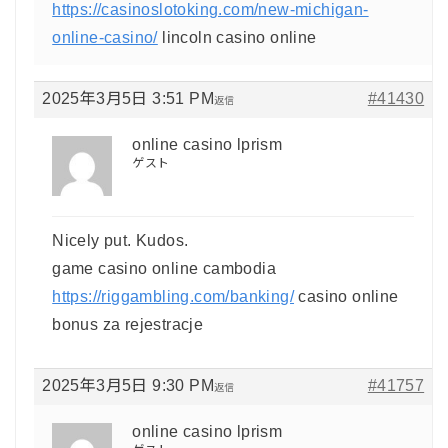
https://casinoslotoking.com/new-michigan-
online-casino/
lincoln casino online
2025年3月5日 3:51 PM
#41430
返信
online casino lprism
ゲスト
Nicely put. Kudos.
game casino online cambodia
https://riggambling.com/banking/
casino online
bonus za rejestracje
2025年3月5日 9:30 PM
#41757
返信
online casino lprism