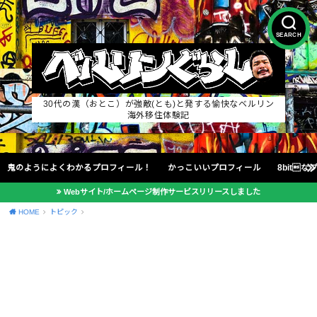
SEARCH
30代の漢（おとこ）が強敵(とも)と発する愉快なベルリン
海外移住体験記
鬼のようによくわかるプロフィール！
かっこいいプロフィール
8bit
Webサイト/ホームページ制作サービスリリースしました
HOME
トピック