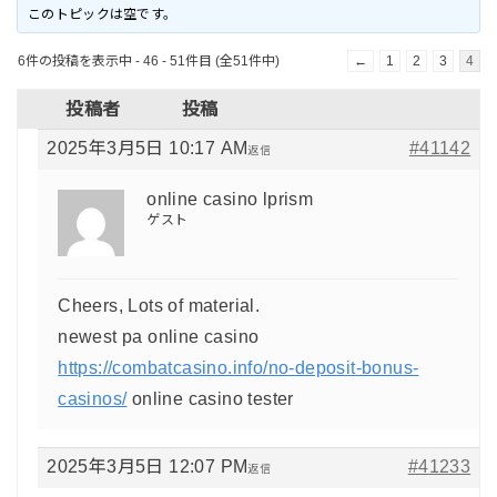
このトピックは空です。
6件の投稿を表示中 - 46 - 51件目 (全51件中)
←
1
2
3
4
投稿者
投稿
2025年3月5日 10:17 AM
#41142
返信
online casino lprism
ゲスト
Cheers, Lots of material.
newest pa online casino
https://combatcasino.info/no-deposit-bonus-
casinos/
online casino tester
2025年3月5日 12:07 PM
#41233
返信