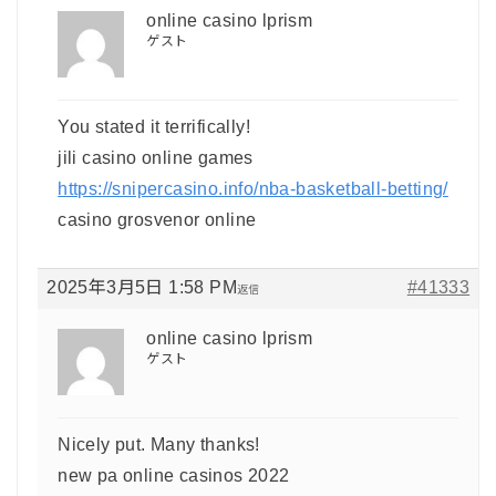
online casino lprism
ゲスト
You stated it terrifically!
jili casino online games
https://snipercasino.info/nba-basketball-betting/
casino grosvenor online
2025年3月5日 1:58 PM
#41333
返信
online casino lprism
ゲスト
Nicely put. Many thanks!
new pa online casinos 2022