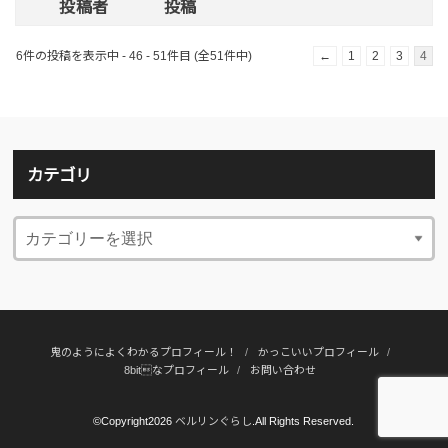
投稿者
投稿
6件の投稿を表示中 - 46 - 51件目 (全51件中)
←
1
2
3
4
カテゴリ
鬼のようによくわかるプロフィール！
かっこいいプロフィール
8bitなプロフィール
お問い合わせ
©Copyright2026
ベルリンぐらし
.All Rights Reserved.