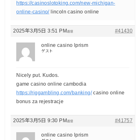
https://casinoslotoking.com/new-michigan-
online-casino/
lincoln casino online
2025年3月5日 3:51 PM
#41430
返信
online casino lprism
ゲスト
Nicely put. Kudos.
game casino online cambodia
https://riggambling.com/banking/
casino online
bonus za rejestracje
2025年3月5日 9:30 PM
#41757
返信
online casino lprism