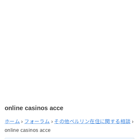
online casinos acce
ホーム
›
フォーラム
›
その他ベルリン在住に関する相談
›
online casinos acce