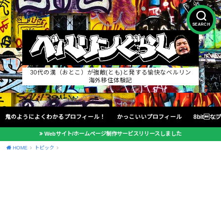
SEARCH
30代の漢（おとこ）が強敵(とも)と発する愉快なベルリン
海外移住体験記
鬼のようによくわかるプロフィール！
かっこいいプロフィール
8bit
Webサイト/ホームページ制作サービスリリースしました
HOME
トピック