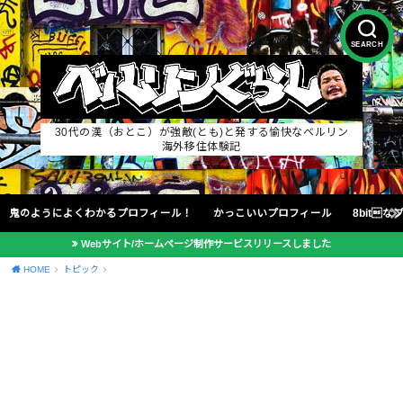
SEARCH
30代の漢（おとこ）が強敵(とも)と発する愉快なベルリン
海外移住体験記
鬼のようによくわかるプロフィール！
かっこいいプロフィール
8bit
Webサイト/ホームページ制作サービスリリースしました
HOME
トピック