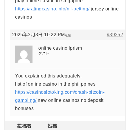
play online casino in singapore
https://ratingcasino.info/nfl-betting/
jersey online
casinos
2025年3月3日 10:22 PM
#39352
返信
online casino lprism
ゲスト
You explained this adequately.
list of online casino in the philippines
https://casinoslotoking.com/crash-bitcoin-
gambling/
new online casinos no deposit
bonuses
投稿者
投稿