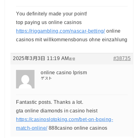
You definitely made your point!
top paying us online casinos
https://riggambling.com/nascar-betting/
online
casinos mit willkommensbonus ohne einzahlung
2025年3月3日 11:19 AM
#38735
返信
online casino lprism
ゲスト
Fantastic posts. Thanks a lot.
gta online diamonds in casino heist
https://casinoslotoking.com/bet-on-boxing-
match-online/
888casino online casinos