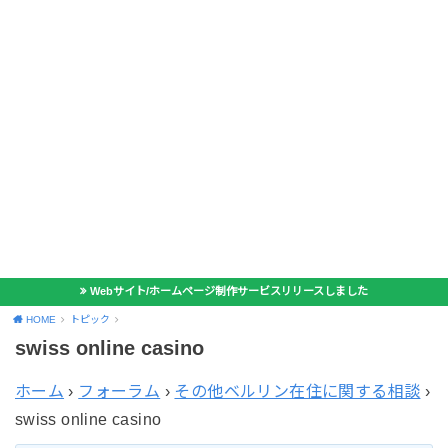
Webサイト/ホームページ制作サービスリリースしました
HOME
トピック
swiss online casino
ホーム
›
フォーラム
›
その他ベルリン在住に関する相談
›
swiss online casino