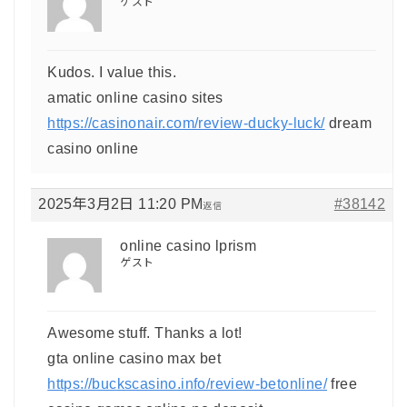
ゲスト
Kudos. I value this.
amatic online casino sites
https://casinonair.com/review-ducky-luck/
dream
casino online
2025年3月2日 11:20 PM
#38142
返信
online casino lprism
ゲスト
Awesome stuff. Thanks a lot!
gta online casino max bet
https://buckscasino.info/review-betonline/
free