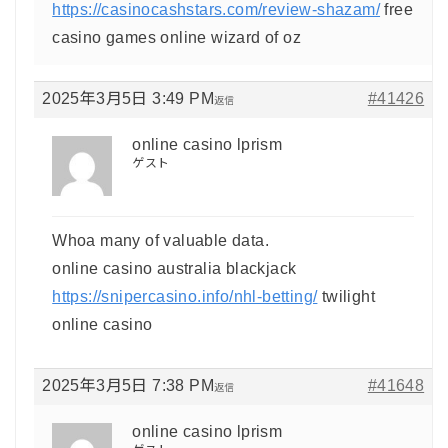
https://casinocashstars.com/review-shazam/
free
casino games online wizard of oz
2025年3月5日 3:49 PM
#41426
返信
online casino lprism
ゲスト
Whoa many of valuable data.
online casino australia blackjack
https://snipercasino.info/nhl-betting/
twilight
online casino
2025年3月5日 7:38 PM
#41648
返信
online casino lprism