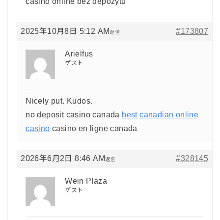
casino online bez depozytu
2025年10月8日 5:12 AM
#173807
返信
Arielfus
ゲスト
Nicely put. Kudos.
no deposit casino canada
best canadian online
casino
casino en ligne canada
2026年6月2日 8:46 AM
#328145
返信
Wein Plaza
ゲスト