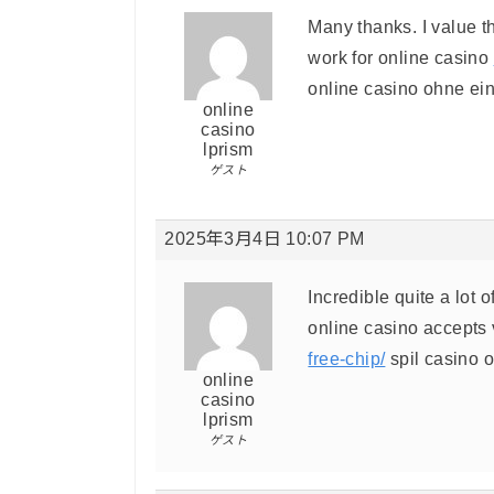
Many thanks. I value th
work for online casino
online casino ohne ei
online
casino
lprism
ゲスト
2025年3月4日 10:07 PM
Incredible quite a lot 
online casino accepts 
free-chip/
spil casino o
online
casino
lprism
ゲスト