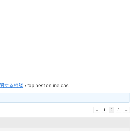
関する相談
›
top best online cas
←
1
2
3
→