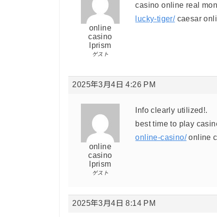
casino online real mo
lucky-tiger/
caesar onli
online
casino
lprism
ゲスト
2025年3月4日 4:26 PM
Info clearly utilized!.
best time to play casi
online-casino/
online 
online
casino
lprism
ゲスト
2025年3月4日 8:14 PM