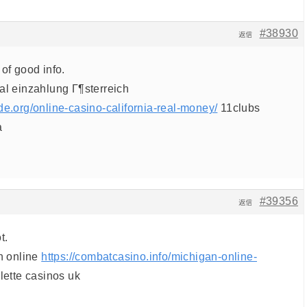
#38930
返信
of good info.
al einzahlung Г¶sterreich
de.org/online-casino-california-real-money/
11clubs
a
#39356
返信
t.
gh online
https://combatcasino.info/michigan-online-
lette casinos uk