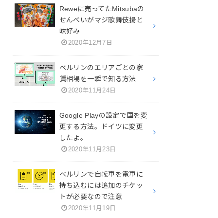
Reweに売ってたMitsubaの
せんべいがマジ歌舞伎揚と
味好み
2020年12月7日
ベルリンのエリアごとの家
賃相場を一瞬で知る方法
2020年11月24日
Google Playの設定で国を変
更する方法。ドイツに変更
したよ。
2020年11月23日
ベルリンで自転車を電車に
持ち込むには追加のチケッ
トが必要なので注意
2020年11月19日