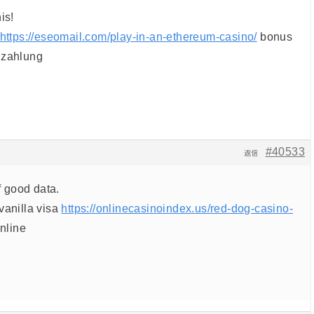
is!
https://eseomail.com/play-in-an-ethereum-casino/
bonus
nzahlung
#40533
返信
of good data.
vanilla visa
https://onlinecasinoindex.us/red-dog-casino-
nline