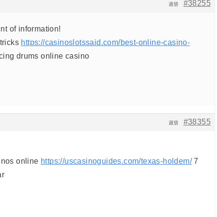
#38255
返信
t of information!
tricks
https://casinoslotssaid.com/best-online-casino-
ing drums online casino
#38355
返信
inos online
https://uscasinoguides.com/texas-holdem/
7
ar