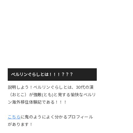
ベルリンぐらしとは！！！？？？
説明しよう！ベルリンぐらしとは、30代の漢
（おとこ）が強敵(とも)と発する愉快なベルリ
ン海外移住体験記である！！！
こちら
に鬼のようによく分かるプロフィール
があります！