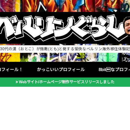
30代の漢（おとこ）が強敵(とも)と発する愉快なベルリン海外移住体験記
ロフィール！
かっこいいプロフィール
8bitなプロ
Webサイト/ホームページ制作サービスリリースしました