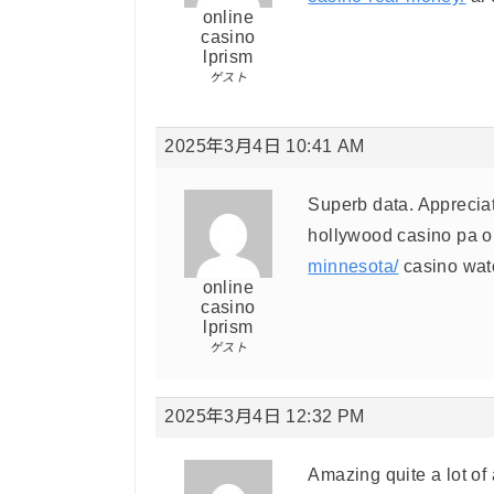
online
casino
lprism
ゲスト
2025年3月4日 10:41 AM
Superb data. Appreciate
hollywood casino pa 
minnesota/
casino watc
online
casino
lprism
ゲスト
2025年3月4日 12:32 PM
Amazing quite a lot of