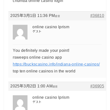
chumba online casino login
2025年3月1日 11:36 PM
#36810
返信
online casino lprism
ゲスト
You definitely made your point!
rsweeps online casino app
https://buckscasino.info/indiana-online-casinos/
top ten online casinos in the world
2025年3月2日 1:00 AM
#36905
返信
online casino lprism
ゲスト