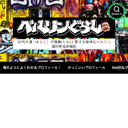
SEARCH
30代の漢（おとこ）が強敵(とも)と発する愉快なベルリン
海外移住体験記
鬼のようによくわかるプロフィール！
かっこいいプロフィール
8bit