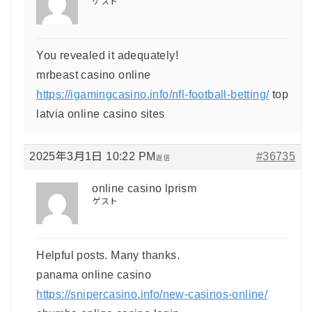
ゲスト
You revealed it adequately!
mrbeast casino online
https://igamingcasino.info/nfl-football-betting/
top
latvia online casino sites
2025年3月1日 10:22 PM
#36735
返信
online casino lprism
ゲスト
Helpful posts. Many thanks.
panama online casino
https://snipercasino.info/new-casinos-online/