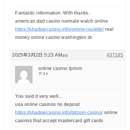
Fantastic information. With thanks.
american dad casino normale watch online
https://shadowcasino.info/online-roulette/
real
money online casino washington dc
2025年3月2日 5:23 AM
#37185
返信
online casino lprism
ゲスト
You said it very well..
usa online casinos no deposit
https://shadowcasino.info/bitcoin-casino/
online
casinos that accept mastercard gift cards