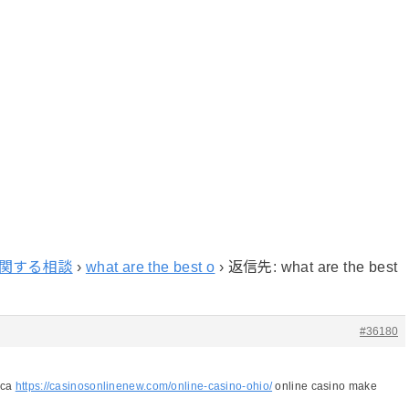
関する相談
›
what are the best o
›
返信先: what are the best
#36180
ica
https://casinosonlinenew.com/online-casino-ohio/
online casino make