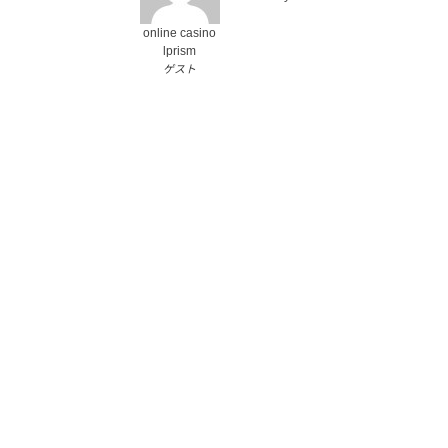
online casino
lprism
ゲスト