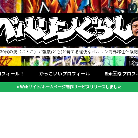
30代の漢（おとこ）が強敵(とも)と発する愉快なベルリン海外移住体験記
ロフィール！
かっこいいプロフィール
8bitなプロ
Webサイト/ホームページ制作サービスリリースしました