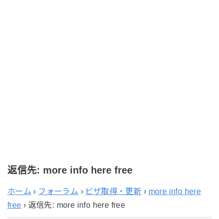
返信先: more info here free
ホーム
›
フォーラム
›
ビザ取得・更新
›
more info here
free
›
返信先: more info here free