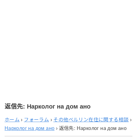
返信先: Нарколог на дом ано
ホーム
›
フォーラム
›
その他ベルリン在住に関する相談
›
Нарколог на дом ано
›
返信先: Нарколог на дом ано