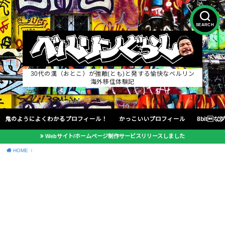
SEARCH
30代の漢（おとこ）が強敵(とも)と発する愉快なベルリン
海外移住体験記
鬼のようによくわかるプロフィール！
かっこいいプロフィール
8bit
Webサイト/ホームページ制作サービスリリースしました
HOME