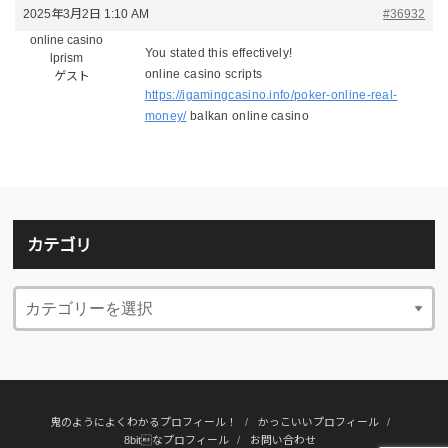
2025年3月2日 1:10 AM
#36932
online casino
You stated this effectively!
lprism
online casino scripts
ゲスト
https://igamingcasino.info/poker-online-real-
money/
balkan online casino
カテゴリ
鬼のようによくわかるプロフィール！
かっこいいプロフィール
8bitなプロフィール
お問い合わせ