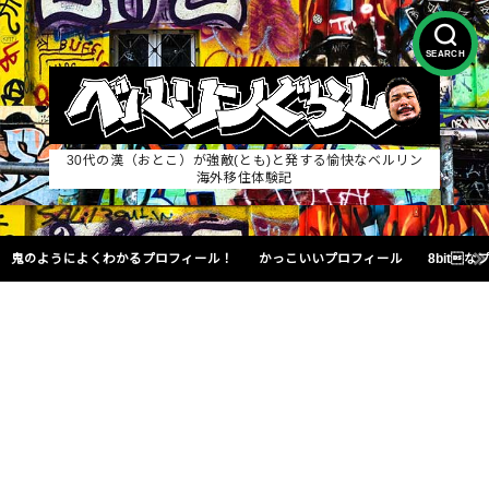
SEARCH
30代の漢（おとこ）が強敵(とも)と発する愉快なベルリン
海外移住体験記
鬼のようによくわかるプロフィール！
かっこいいプロフィール
8bit