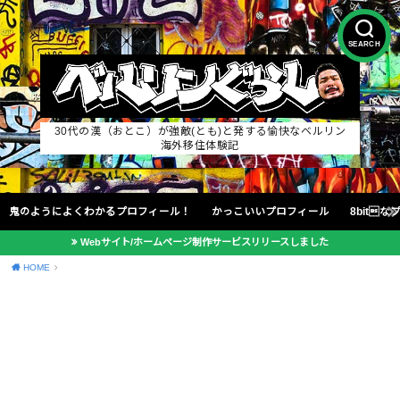
SEARCH
30代の漢（おとこ）が強敵(とも)と発する愉快なベルリン
海外移住体験記
鬼のようによくわかるプロフィール！
かっこいいプロフィール
8bit
Webサイト/ホームページ制作サービスリリースしました
HOME