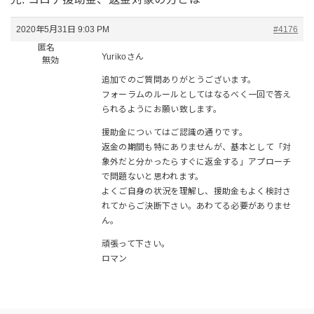
2020年5月31日 9:03 PM
#4176
匿名
Yurikoさん
無効
追加でのご質問ありがとうございます。
フォーラムのルールとしてはなるべく一回で答え
られるようにお願い致します。
援助金につぃてはご認識の通りです。
返金の期間も特にありませんが、基本として「対
象外だと分かったらすぐに返金する」アプローチ
で問題ないと思われます。
よくご自身の状況を理解し、援助金もよく検討さ
れてからご決断下さい。あわてる必要がありませ
ん。
頑張って下さい。
ロマン