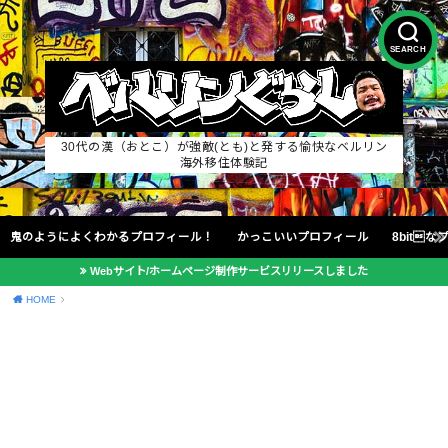
SEARCH
30代の漢（おとこ）が強敵(とも)と発する愉快なベルリン
海外移住体験記
鬼のようによくわかるプロフィール！
かっこいいプロフィール
8bit
Webサイト/ホームページ制作サービスリリースしました
HOME