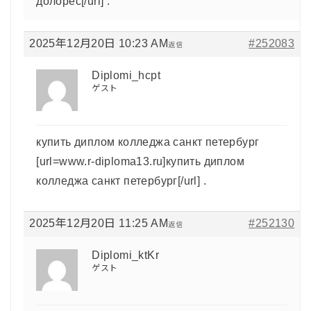
долорес[/url] .
2025年12月20日 10:23 AM
#252083
返信
Diplomi_hcpt
ゲスト
купить диплом колледжа санкт петербург
[url=www.r-diploma13.ru]купить диплом
колледжа санкт петербург[/url] .
2025年12月20日 11:25 AM
#252130
返信
Diplomi_ktKr
ゲスト