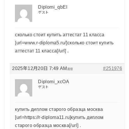
Diplomi_qbEl
ゲスト
сколько стоит купить аттестат 11 класса
[url=www.r-diploma5.ru/]сколько стоит купить
аттестат 11 класса[/url] .
2025年12月20日 7:49 AM
#251976
返信
Diplomi_xcOA
ゲスト
купить диплом старого образца москва
[url=https://r-diploma11.ru]купить диплом
старого образца москва[/url] .