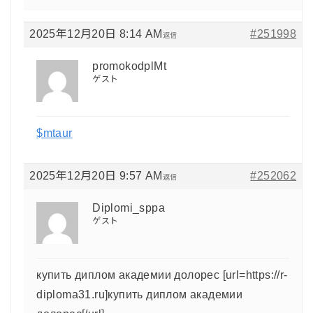
2025年12月20日 8:14 AM
#251998
返信
promokodplMt
ゲスト
$mtaur
2025年12月20日 9:57 AM
#252062
返信
Diplomi_sppa
ゲスト
купить диплом академии долорес [url=https://r-
diploma31.ru]купить диплом академии