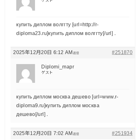
ゲスト
купить диплом волггту [url=http://r-
diploma23.ru]купить диплом волггту[/url] .
2025年12月20日 6:12 AM
#251870
返信
Diplomi_mapr
ゲスト
купить диплом москва дешево [url=www.r-
diploma9.ru]купить диплом москва
дешево[/url] .
2025年12月20日 7:02 AM
#251934
返信