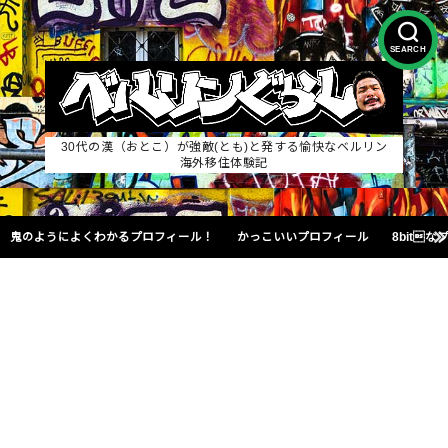
SEARCH
30代の漢（おとこ）が強敵(とも)と発する愉快なベルリン
海外移住体験記
鬼のようによくわかるプロフィール！
かっこいいプロフィール
8bit