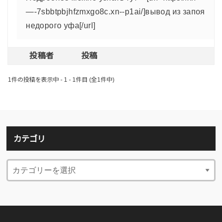
—-7sbbtpbjhfzmxgo8c.xn--p1ai/]вывод из запоя
недорого уфа[/url]
投稿者
投稿
1件の投稿を表示中 - 1 - 1件目 (全1件中)
カテゴリ