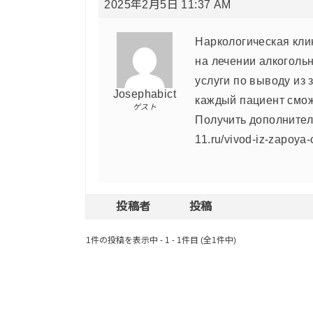
2025年2月5日 11:37 AM
Наркологическая кли
на лечении алкоголь
услуги по выводу из 
Josephabict
каждый пациент смож
ゲスト
Получить дополнитель
11.ru/vivod-iz-zapoya
投稿者
投稿
1件の投稿を表示中 - 1 - 1件目 (全1件中)