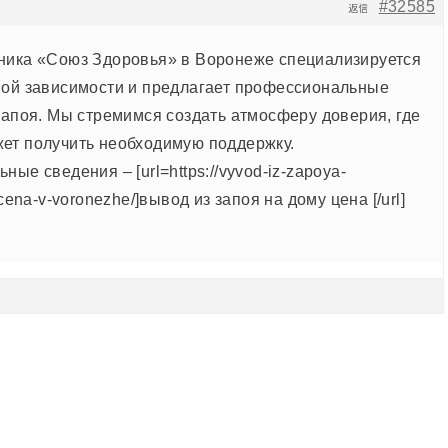
#32585
返信
ника «Союз Здоровья» в Воронеже специализируется
ной зависимости и предлагает профессиональные
запоя. Мы стремимся создать атмосферу доверия, где
ет получить необходимую поддержку.
ные сведения – [url=https://vyvod-iz-zapoya-
-cena-v-voronezhe/]вывод из запоя на дому цена [/url]