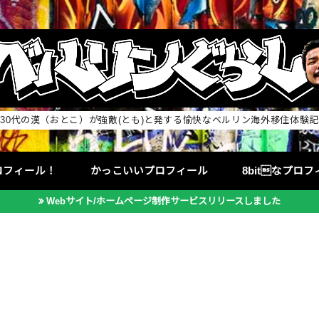
30代の漢（おとこ）が強敵(とも)と発する愉快なベルリン海外移住体験記
ロフィール！
かっこいいプロフィール
8bitなプロ
Webサイト/ホームページ制作サービスリリースしました