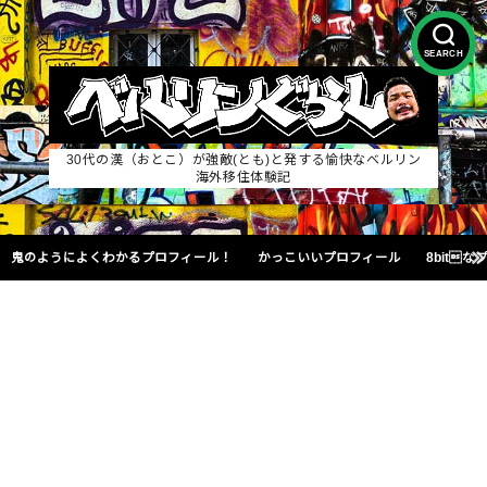
SEARCH
30代の漢（おとこ）が強敵(とも)と発する愉快なベルリン
海外移住体験記
鬼のようによくわかるプロフィール！
かっこいいプロフィール
8bit