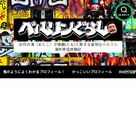
SEARCH
30代の漢（おとこ）が強敵(とも)と発する愉快なベルリン
海外移住体験記
鬼のようによくわかるプロフィール！
かっこいいプロフィール
8bit