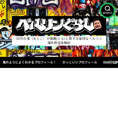
SEARCH
30代の漢（おとこ）が強敵(とも)と発する愉快なベルリン
海外移住体験記
鬼のようによくわかるプロフィール！
かっこいいプロフィール
8bit