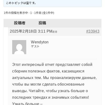
このトピックは空です。
1件の投稿を表示中 - 1 - 1件目 (全1件中)
投稿者
投稿
2025年2月18日 3:11 PM
#33943
返信
Wendyton
ゲスト
Этот интересный отчет представляет собой
сборник полезных фактов, касающихся
актуальных тем. Мы проанализируем данные,
чтобы вы могли сделать обоснованные
выводы. Читайте, чтобы узнать больше о
последних трендах и значимых событиях!
Узнать больше –