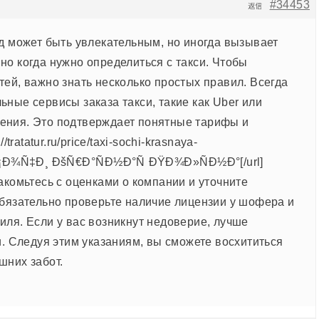
#34453
返信
од может быть увлекательным, но иногда вызывает
но когда нужно определиться с такси. Чтобы
ей, важно знать несколько простых правил. Всегда
ные сервисы заказа такси, такие как Uber или
ения. Это подтверждает понятные тарифы и
/tratatur.ru/price/taxi-sochi-krasnaya-
Ð¡Ð¾Ñ‡Ð¸ ÐšÑ€Ð°ÑÐ½Ð°Ñ ÐŸÐ¾Ð»ÑÐ½Ð°[/url]
акомьтесь с оценками о компании и уточните
Обязательно проверьте наличие лицензии у шофера и
иля. Если у вас возникнут недоверие, лучше
и. Следуя этим указаниям, вы сможете восхититься
шних забот.