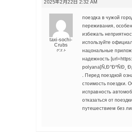
2025年2月22日 2:32 AM
поездка в чужой гор
переживания, особен
избежать неприятност
taxi-sochi-
используйте официаль
Crubs
нацональные прилож
ゲスト
надежность [url=https:/
polyana]Ñ‚Ð°ÐºÑÐ¸ 
. Перед поездкой озн
стоимость поездки. 
исправность автомоб
отказаться от поездк
путешествием без ли