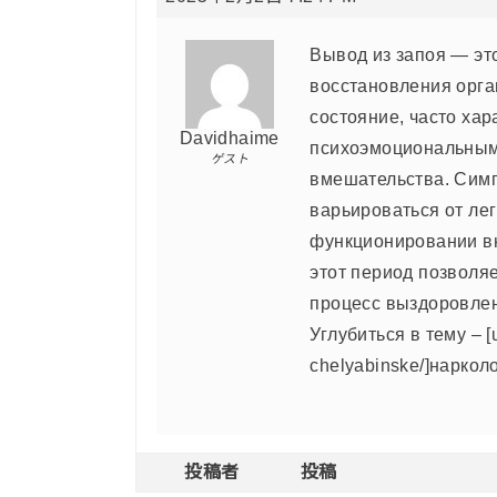
Вывод из запоя — эт
восстановления орга
состояние, часто ха
Davidhaime
психоэмоциональным
ゲスト
вмешательства. Симп
варьироваться от ле
функционировании в
этот период позволя
процесс выздоровле
Углубиться в тему – [u
chelyabinske/]нарколо
投稿者
投稿