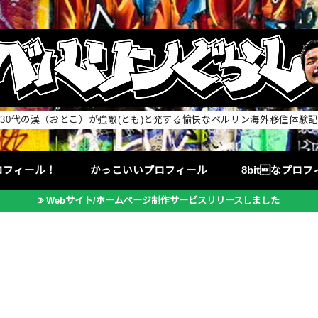
30代の漢（おとこ）が強敵(とも)と発する愉快なベルリン海外移住体験記
ロフィール！
かっこいいプロフィール
8bitなプロ
Webサイト/ホームページ制作サービスリリースしました