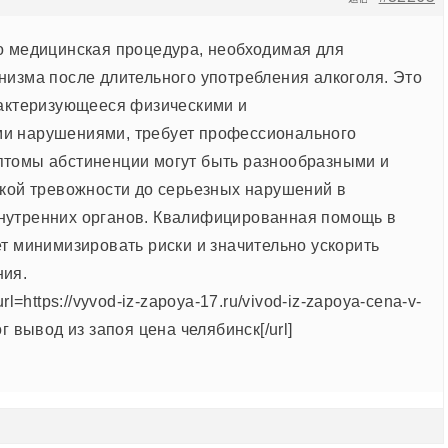
о медицинская процедура, необходимая для
низма после длительного употребления алкоголя. Это
рактеризующееся физическими и
и нарушениями, требует профессионального
томы абстиненции могут быть разнообразными и
гкой тревожности до серьезных нарушений в
нутренних органов. Квалифицированная помощь в
ет минимизировать риски и значительно ускорить
ния.
rl=https://vyvod-iz-zapoya-17.ru/vivod-iz-zapoya-cena-v-
г вывод из запоя цена челябинск[/url]