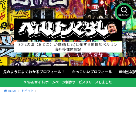
SEARCH
30代の漢（おとこ）が強敵(とも)と発する愉快なベルリン
海外移住体験記
鬼のようによくわかるプロフィール！
かっこいいプロフィール
8bit
Webサイト/ホームページ制作サービスリリースしました
HOME
トピック