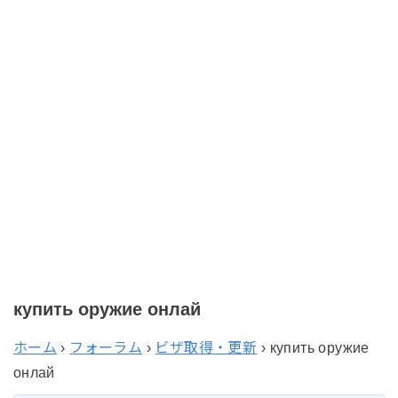
купить оружие онлай
ホーム
›
フォーラム
›
ビザ取得・更新
›
купить оружие
онлай