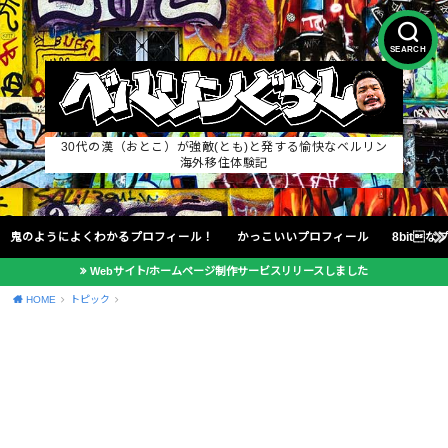
SEARCH
30代の漢（おとこ）が強敵(とも)と発する愉快なベルリン
海外移住体験記
鬼のようによくわかるプロフィール！
かっこいいプロフィール
8bit
Webサイト/ホームページ制作サービスリリースしました
HOME
トピック