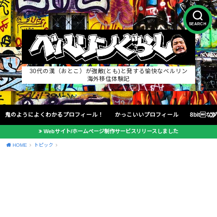
SEARCH
30代の漢（おとこ）が強敵(とも)と発する愉快なベルリン
海外移住体験記
鬼のようによくわかるプロフィール！
かっこいいプロフィール
8bit
Webサイト/ホームページ制作サービスリリースしました
HOME
トピック