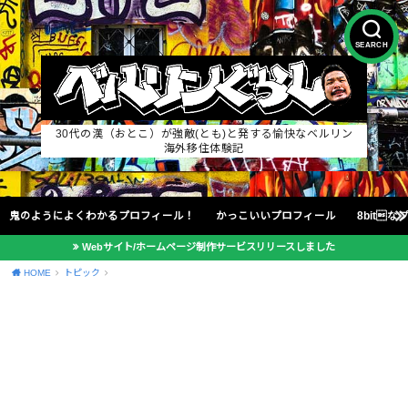
SEARCH
30代の漢（おとこ）が強敵(とも)と発する愉快なベルリン
海外移住体験記
鬼のようによくわかるプロフィール！
かっこいいプロフィール
8bit
Webサイト/ホームページ制作サービスリリースしました
HOME
トピック