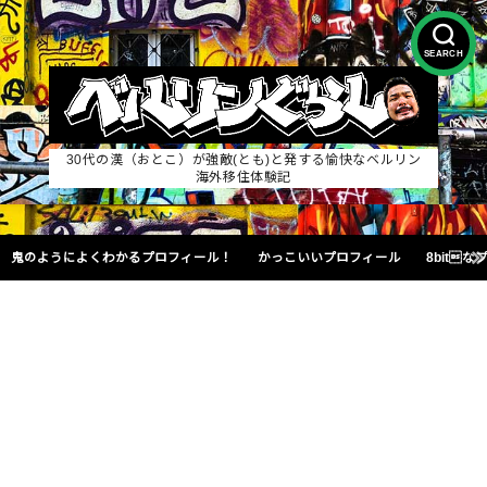
SEARCH
30代の漢（おとこ）が強敵(とも)と発する愉快なベルリン
海外移住体験記
鬼のようによくわかるプロフィール！
かっこいいプロフィール
8bit