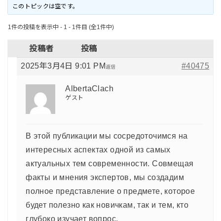
このトピックは空です。
1件の投稿を表示中 - 1 - 1件目 (全1件中)
投稿者
投稿
2025年3月4日 9:01 PM
#40475
返信
AlbertaClach
ゲスト
В этой публикации мы сосредоточимся на
интересных аспектах одной из самых
актуальных тем современности. Совмещая
факты и мнения экспертов, мы создадим
полное представление о предмете, которое
будет полезно как новичкам, так и тем, кто
глубоко изучает вопрос.