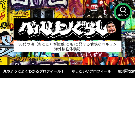
SEARCH
30代の漢（おとこ）が強敵(とも)と発する愉快なベルリン
海外移住体験記
鬼のようによくわかるプロフィール！
かっこいいプロフィール
8bit