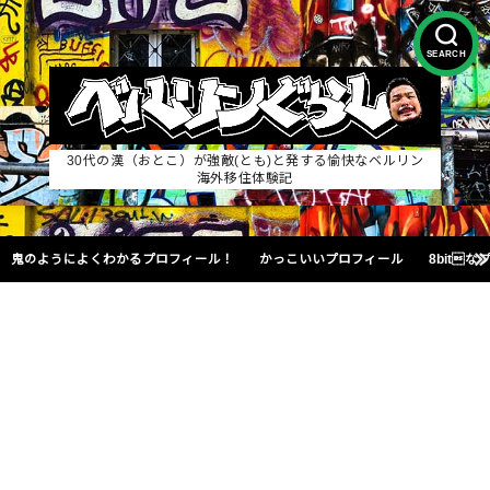
SEARCH
30代の漢（おとこ）が強敵(とも)と発する愉快なベルリン
海外移住体験記
鬼のようによくわかるプロフィール！
かっこいいプロフィール
8bit