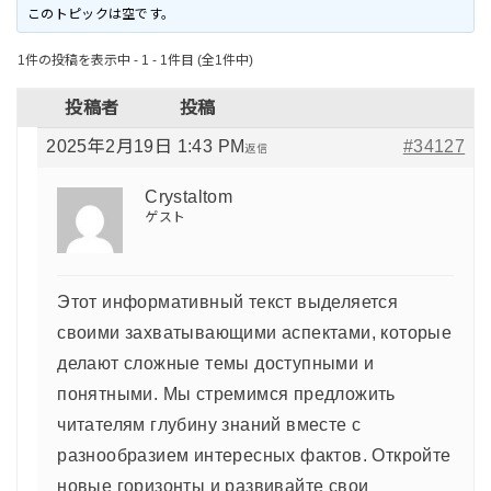
このトピックは空です。
1件の投稿を表示中 - 1 - 1件目 (全1件中)
投稿者
投稿
2025年2月19日 1:43 PM
#34127
返信
Crystaltom
ゲスト
Этот информативный текст выделяется
своими захватывающими аспектами, которые
делают сложные темы доступными и
понятными. Мы стремимся предложить
читателям глубину знаний вместе с
разнообразием интересных фактов. Откройте
новые горизонты и развивайте свои