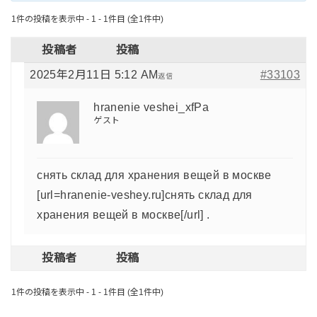
1件の投稿を表示中 - 1 - 1件目 (全1件中)
投稿者
投稿
2025年2月11日 5:12 AM
#33103
返信
hranenie veshei_xfPa
ゲスト
снять склад для хранения вещей в москве
[url=hranenie-veshey.ru]снять склад для
хранения вещей в москве[/url] .
投稿者
投稿
1件の投稿を表示中 - 1 - 1件目 (全1件中)