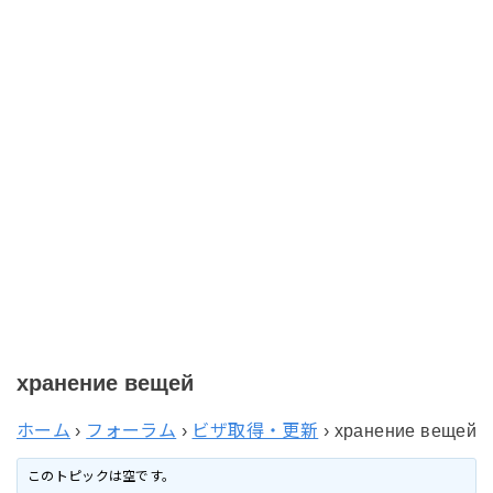
хранение вещей
ホーム
›
フォーラム
›
ビザ取得・更新
›
хранение вещей
このトピックは空です。