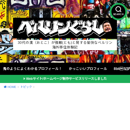
SEARCH
30代の漢（おとこ）が強敵(とも)と発する愉快なベルリン
海外移住体験記
鬼のようによくわかるプロフィール！
かっこいいプロフィール
8bit
Webサイト/ホームページ制作サービスリリースしました
HOME
トピック