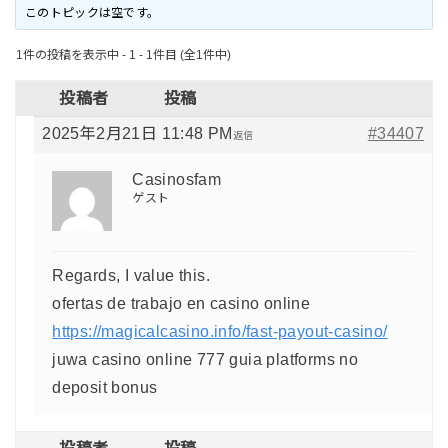
このトピックは空です。
1件の投稿を表示中 - 1 - 1件目 (全1件中)
投稿者
投稿
2025年2月21日 11:48 PM
#34407
返信
Casinosfam
ゲスト
Regards, I value this.
ofertas de trabajo en casino online
https://magicalcasino.info/fast-payout-casino/
juwa casino online 777 guia platforms no
deposit bonus