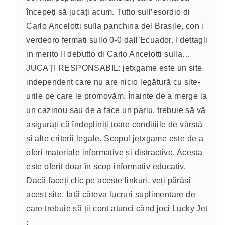
începeți să jucați acum. Tutto sull’esordio di
Carlo Ancelotti sulla panchina del Brasile, con i
verdeoro fermati sullo 0-0 dall’Ecuador. I dettagli
in merito Il debutto di Carlo Ancelotti sulla…
JUCAȚI RESPONSABIL: jetxgame este un site
independent care nu are nicio legătură cu site-
urile pe care le promovăm. Înainte de a merge la
un cazinou sau de a face un pariu, trebuie să vă
asigurați că îndepliniți toate condițiile de vârstă
și alte criterii legale. Scopul jetxgame este de a
oferi materiale informative și distractive. Acesta
este oferit doar în scop informativ educativ.
Dacă faceți clic pe aceste linkuri, veți părăsi
acest site. Iată câteva lucruri suplimentare de
care trebuie să ții cont atunci când joci Lucky Jet
: