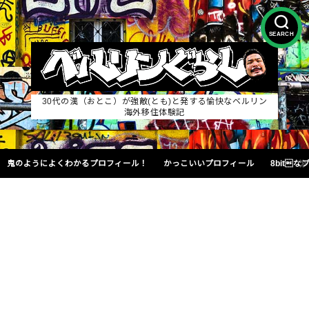
SEARCH
30代の漢（おとこ）が強敵(とも)と発する愉快なベルリン
海外移住体験記
鬼のようによくわかるプロフィール！
かっこいいプロフィール
8bit