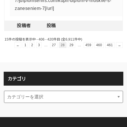
7/]diplomservis.com/kupit-diplom-v-moskve-s-
zaneseniem-7[/url]
投稿者
投稿
15件の投稿を表示中 - 406 - 420件目 (全6,911件中)
←
1
2
3
…
27
28
29
…
459
460
461
→
カテゴリ