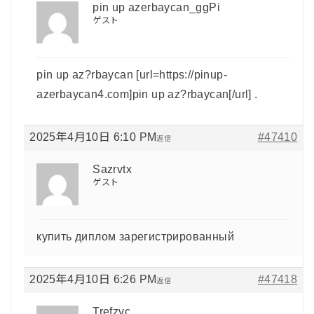
pin up azerbaycan_ggPi
ゲスト
pin up az?rbaycan [url=https://pinup-
azerbaycan4.com]pin up az?rbaycan[/url] .
2025年4月10日 6:10 PM
#47410
返信
Sazrvtx
ゲスト
купить диплом зарегистрированный
2025年4月10日 6:26 PM
#47418
返信
Trefzvc