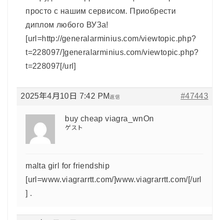
просто с нашим сервисом. Приобрести
диплом любого ВУЗа!
[url=http://generalarminius.com/viewtopic.php?
t=228097/]generalarminius.com/viewtopic.php?
t=228097[/url]
2025年4月10日 7:42 PM
#47443
返信
buy cheap viagra_wnOn
ゲスト
malta girl for friendship
[url=www.viagrarrtt.com/]www.viagrarrtt.com/[/url
] .