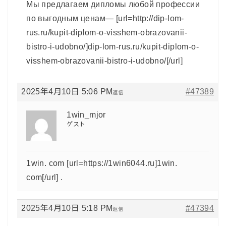
Мы предлагаем дипломы любой профессии
по выгодным ценам— [url=http://dip-lom-
rus.ru/kupit-diplom-o-visshem-obrazovanii-
bistro-i-udobno/]dip-lom-rus.ru/kupit-diplom-o-
visshem-obrazovanii-bistro-i-udobno/[/url]
2025年4月10日 5:06 PM
#47389
返信
1win_mjor
ゲスト
1win. com [url=https://1win6044.ru]1win.
com[/url] .
2025年4月10日 5:18 PM
#47394
返信