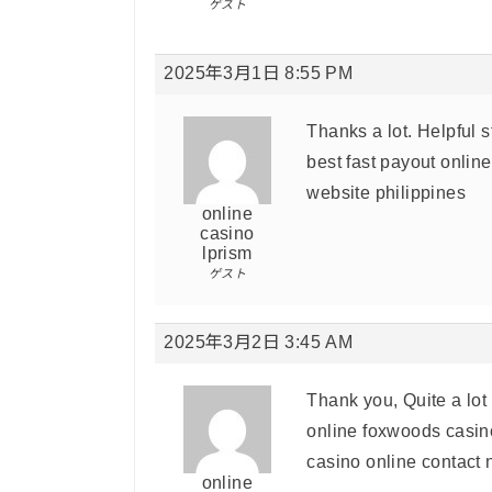
ゲスト
2025年3月1日 8:55 PM
Thanks a lot. Helpful st
best fast payout onlin
website philippines
online
casino
lprism
ゲスト
2025年3月2日 3:45 AM
Thank you, Quite a lot 
online foxwoods casi
casino online contact
online