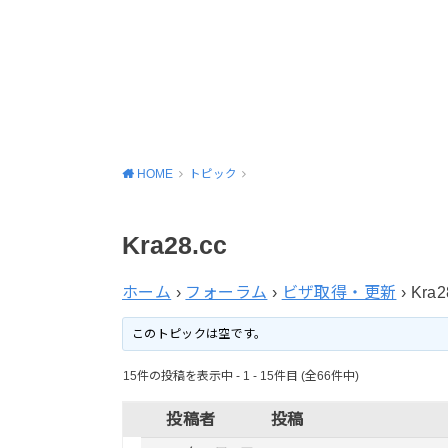
HOME
トピック
Kra28.cc
ホーム
›
フォーラム
›
ビザ取得・更新
›
Kra2
このトピックは空です。
15件の投稿を表示中 - 1 - 15件目 (全66件中)
投稿者
投稿