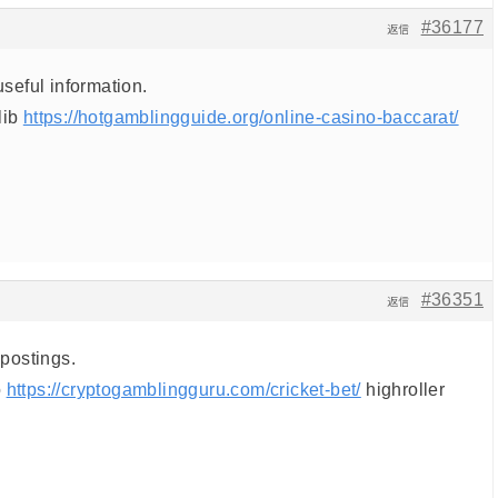
#36177
返信
useful information.
lib
https://hotgamblingguide.org/online-casino-baccarat/
#36351
返信
postings.
o
https://cryptogamblingguru.com/cricket-bet/
highroller