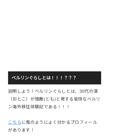
ベルリンぐらしとは！！！？？？
説明しよう！ベルリンぐらしとは、30代の漢
（おとこ）が強敵(とも)と発する愉快なベルリ
ン海外移住体験記である！！！
こちら
に鬼のようによく分かるプロフィール
があります！