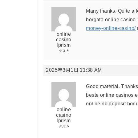
Many thanks, Quite a lo
borgata online casino
money-online-casino/
online
casino
lprism
ゲスト
2025年3月1日 11:38 AM
Good material. Thanks
beste online casinos 
online no deposit bon
online
casino
lprism
ゲスト