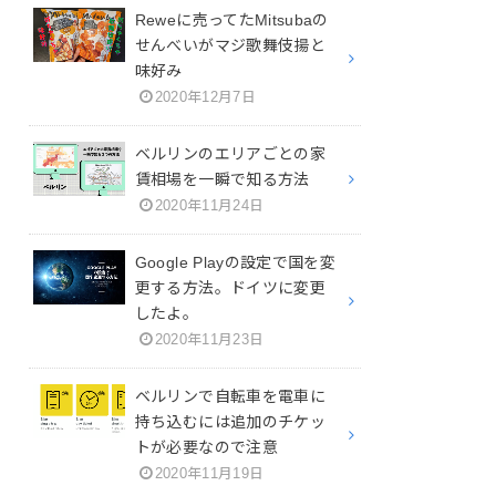
Reweに売ってたMitsubaの
せんべいがマジ歌舞伎揚と
味好み
2020年12月7日
ベルリンのエリアごとの家
賃相場を一瞬で知る方法
2020年11月24日
Google Playの設定で国を変
更する方法。ドイツに変更
したよ。
2020年11月23日
ベルリンで自転車を電車に
持ち込むには追加のチケッ
トが必要なので注意
2020年11月19日