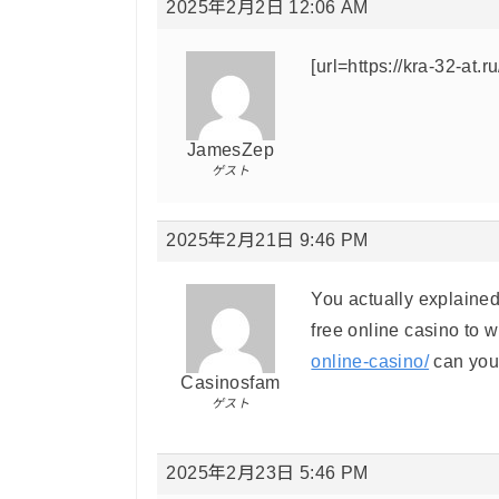
2025年2月2日 12:06 AM
[url=https://kra-32-at.
JamesZep
ゲスト
2025年2月21日 9:46 PM
You actually explained
free online casino to 
online-casino/
can you 
Casinosfam
ゲスト
2025年2月23日 5:46 PM