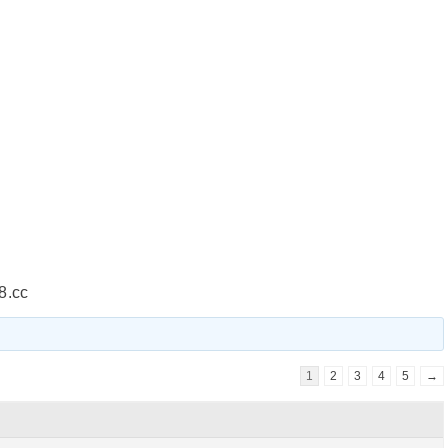
8.cc
1
2
3
4
5
→