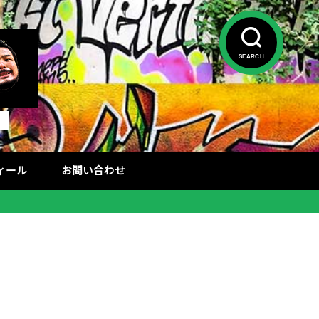
SEARCH
フィール
お問い合わせ