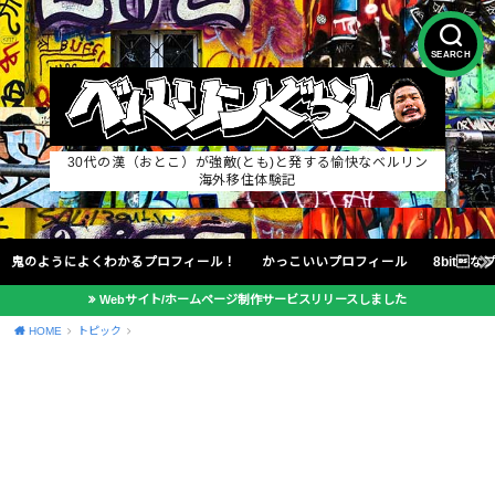
SEARCH
30代の漢（おとこ）が強敵(とも)と発する愉快なベルリン
海外移住体験記
鬼のようによくわかるプロフィール！
かっこいいプロフィール
8bit
Webサイト/ホームページ制作サービスリリースしました
HOME
トピック