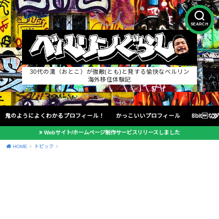
SEARCH
30代の漢（おとこ）が強敵(とも)と発する愉快なベルリン
海外移住体験記
鬼のようによくわかるプロフィール！
かっこいいプロフィール
8bit
Webサイト/ホームページ制作サービスリリースしました
HOME
トピック