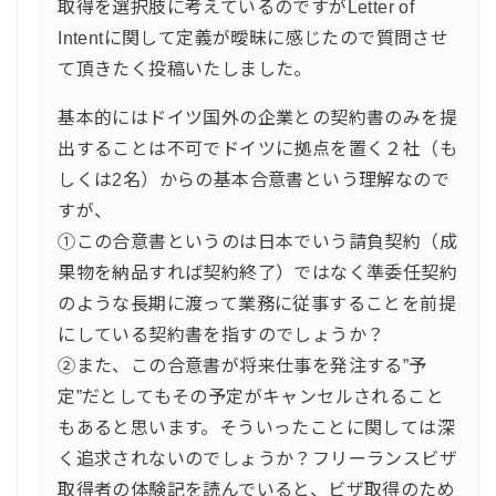
取得を選択肢に考えているのですがLetter of
Intentに関して定義が曖昧に感じたので質問させ
て頂きたく投稿いたしました。
基本的にはドイツ国外の企業との契約書のみを提
出することは不可でドイツに拠点を置く２社（も
しくは2名）からの基本合意書という理解なので
すが、
①この合意書というのは日本でいう請負契約（成
果物を納品すれば契約終了）ではなく準委任契約
のような長期に渡って業務に従事することを前提
にしている契約書を指すのでしょうか？
②また、この合意書が将来仕事を発注する”予
定”だとしてもその予定がキャンセルされること
もあると思います。そういったことに関しては深
く追求されないのでしょうか？フリーランスビザ
取得者の体験記を読んでいると、ビザ取得のため