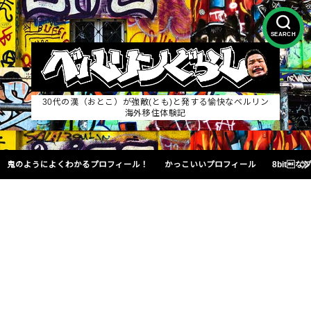
SEARCH
30代の漢（おとこ）が強敵(とも)と発する愉快なベルリン
海外移住体験記
鬼のようによくわかるプロフィール！
かっこいいプロフィール
8bit