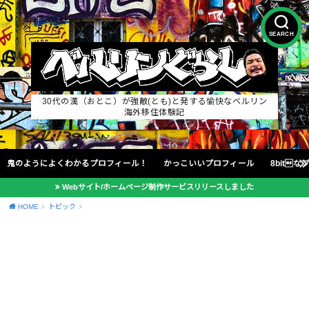
SEARCH
30代の漢（おとこ）が強敵(とも)と発する愉快なベルリン
海外移住体験記
鬼のようによくわかるプロフィール！
かっこいいプロフィール
8bit
Webサイト/ホームページ制作サービスリリースしました
HOME
トピック