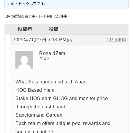
このトピックは空です。
1件の投稿を表示中 - 1 - 1件目 (全1件中)
投稿者
投稿
2025年7月27日 7:14 PM
#154403
返信
RonaldZem
ゲスト
What Sets handofgod.tech Apart
HOG Based Yield
Stake HOG earn GHOG and monitor price
through the dashboard
Sanctum and Garden
Each realm offers unique pool rewards and
supply multipliers