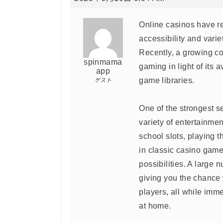
Online casinos have rev
accessibility and vari
Recently, a growing co
spinmama
gaming in light of its 
app
game libraries.
ゲスト
One of the strongest se
variety of entertainmen
school slots, playing t
in classic casino games
possibilities. A large 
giving you the chance 
players, all while imme
at home.