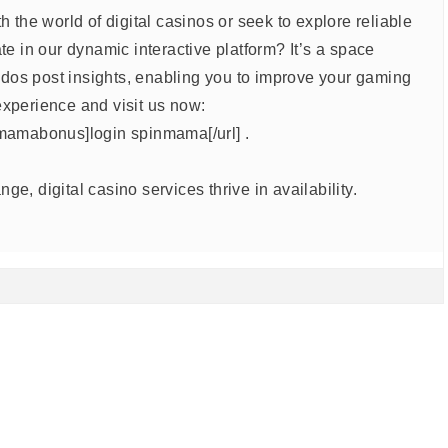
th the world of digital casinos or seek to explore reliable
ate in our dynamic interactive platform? It’s a space
dos post insights, enabling you to improve your gaming
experience and visit us now:
nmamabonus]login spinmama[/url] .
ge, digital casino services thrive in availability.