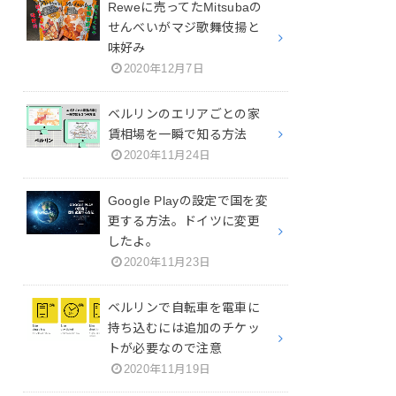
Reweに売ってたMitsubaの
せんべいがマジ歌舞伎揚と
味好み
2020年12月7日
ベルリンのエリアごとの家
賃相場を一瞬で知る方法
2020年11月24日
Google Playの設定で国を変
更する方法。ドイツに変更
したよ。
2020年11月23日
ベルリンで自転車を電車に
持ち込むには追加のチケッ
トが必要なので注意
2020年11月19日