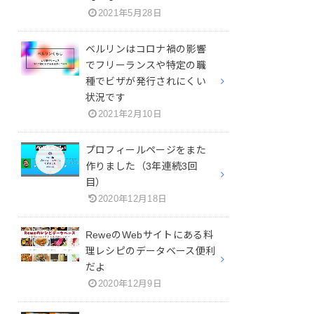
2021年5月28日
ベルリンはコロナ禍の影響
でフリーランスや特定の職
種でビザが発行されにくい
状況です
2021年2月10日
プロフィールページをまた
作りました（3年連続3回
目）
2020年12月18日
ReweのWebサイトにある料
理レシピのデータベース便利
だよ
2020年12月9日