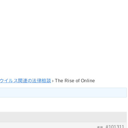
ウイルス関連の法律相談
›
The Rise of Online
#101311
返信