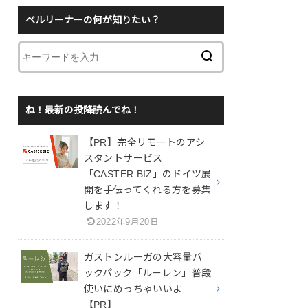
ベルリーナーの何が知りたい？
ね！最新の投降読んでね！
【PR】完全リモートのアシ
スタントサービス
「CASTER BIZ」のドイツ展
開を手伝ってくれる方を募集
します！
2022年9月20日
ガストンルーガの大容量バ
ックパック「ルーレン」普段
使いにめっちゃいいよ
【PR】